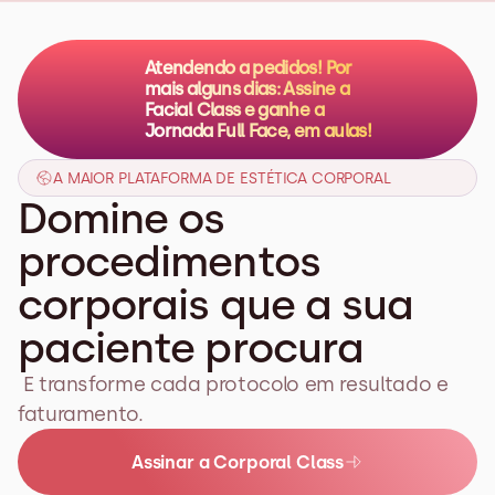
Atendendo a pedidos! Por 
mais alguns dias: Assine a 
Facial Class e ganhe a 
Jornada Full Face, em aulas!
A MAIOR PLATAFORMA DE ESTÉTICA CORPORAL
Domine os 
procedimentos 
corporais que a sua 
paciente procura
 E transforme cada protocolo em resultado e 
faturamento.
Assinar a Corporal Class