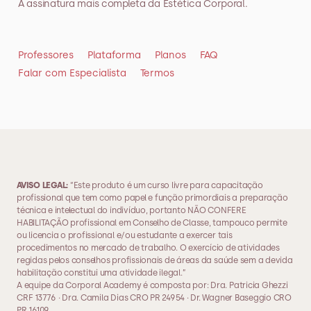
A assinatura mais completa da Estética Corporal.
durante a assinatura.
Professores
Plataforma
Planos
FAQ
Falar com Especialista
Termos
AVISO LEGAL: 
“Este produto é um curso livre para capacitação 
profissional que tem como papel e função primordiais a preparação 
técnica e intelectual do indivíduo, portanto NÃO CONFERE 
HABILITAÇÃO profissional em Conselho de Classe, tampouco permite 
ou licencia o profissional e/ou estudante a exercer tais 
procedimentos no mercado de trabalho. O exercício de atividades 
regidas pelos conselhos profissionais de áreas da saúde sem a devida 
habilitação constitui uma atividade ilegal.”
A equipe da Corporal Academy é composta por: Dra. Patricia Ghezzi 
CRF 13776 · Dra. Camila Dias CRO PR 24954 · Dr. Wagner Baseggio CRO 
PR 16109